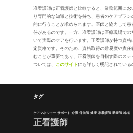
准看護師は正看護師と比較すると、業務範囲にお
り専門的な知識と技術を持ち、患者のケアプラン
的に行うことが求められます。医師と協力して患
任があるのです。一方、准看護師は医療現場での
いて実際のケアを行います。正看護師が持つ資格
定資格です。そのため、資格取得の難易度や責任
むことが重要であり、正看護師を目指す際のステ
ついては、
このサイト
にも詳しく明記されている
タグ
ケアマネジャー
サポート
介護
保健師
健康
准看護師
助産師
地域
正看護師