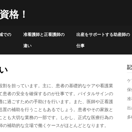
資格！
域での
准看護師と正看護師の
出産をサポートする助産師の
違い
仕事
い
記
ケ
役割を担っています。主に、患者の基礎的なケアや看護業
保
て患者の安全を確保するのが仕事です。バイタルサインの
准
適に過ごすための手助けを行います。また、医師や正看護
出
処置の補助を行うこともあるでしょう。患者やその家族と
多
ことも大切な業務の一部です。しかし、正式な医療行為の
師の補助的な立場で働くケースがほとんどとなります。