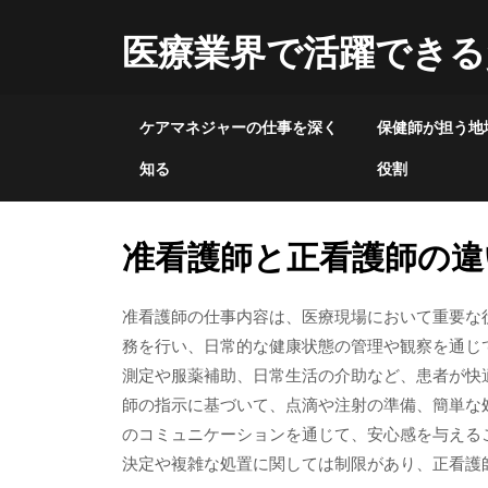
Skip
to
医療業界で活躍できる
content
ケアマネジャーの仕事を深く
保健師が担う地
知る
役割
准看護師と正看護師の違
准看護師の仕事内容は、医療現場において重要な
務を行い、日常的な健康状態の管理や観察を通じ
測定や服薬補助、日常生活の介助など、患者が快
師の指示に基づいて、点滴や注射の準備、簡単な
のコミュニケーションを通じて、安心感を与える
決定や複雑な処置に関しては制限があり、正看護